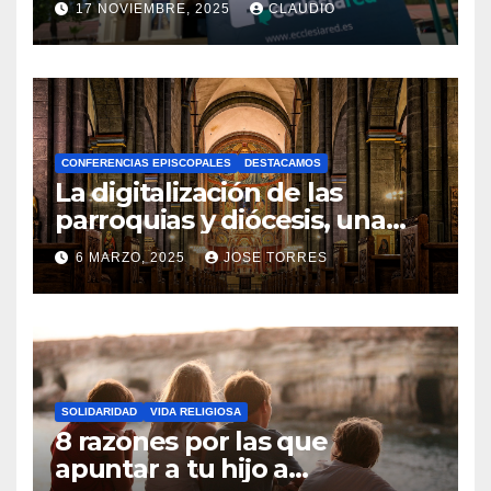
17 NOVIEMBRE, 2025
CLAUDIO
gracias a Ecclesiared
N
O
H
A
CONFERENCIAS EPISCOPALES
DESTACAMOS
Y
La digitalización de las
C
parroquias y diócesis, una
realidad ya para el futuro de
O
6 MARZO, 2025
JOSE TORRES
la Iglesia
M
N
E
O
N
H
T
A
A
SOLIDARIDAD
VIDA RELIGIOSA
Y
8 razones por las que
R
C
apuntar a tu hijo a
I
O