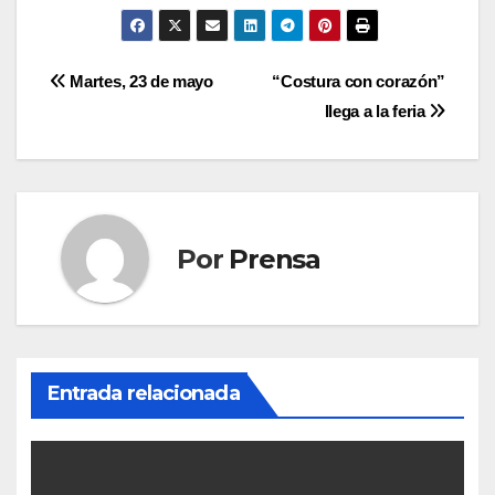
Navegación
Martes, 23 de mayo
“Costura con corazón”
llega a la feria
de
entradas
Por
Prensa
Entrada relacionada