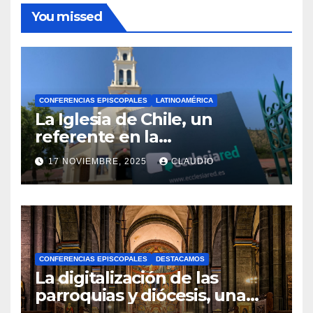
You missed
CONFERENCIAS EPISCOPALES
LATINOAMÉRICA
La Iglesia de Chile, un
referente en la
transformación digital
17 NOVIEMBRE, 2025
CLAUDIO
gracias a Ecclesiared
N
O
H
A
CONFERENCIAS EPISCOPALES
DESTACAMOS
Y
La digitalización de las
C
parroquias y diócesis, una
realidad ya para el futuro de
O