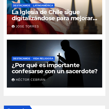
DESTACAMOS
LATINOAMÉRICA
La Iglesia de Chile sigue
digitalizándose para mejorar
el servicio a sus fieles
JOSE TORRES
DESTACAMOS
VIDA RELIGIOSA
¿Por qué es importante
confesarse con un sacerdote?
HÉCTOR CEBRIÁN