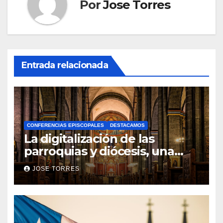
Por
Jose Torres
Entrada relacionada
CONFERENCIAS EPISCOPALES
DESTACAMOS
La digitalización de las
parroquias y diócesis, una
realidad ya para el futuro de
JOSE TORRES
la Iglesia