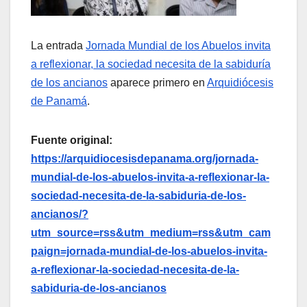
La entrada
Jornada Mundial de los Abuelos invita
a reflexionar, la sociedad necesita de la sabiduría
de los ancianos
aparece primero en
Arquidiócesis
de Panamá
.
Fuente original:
https://arquidiocesisdepanama.org/jornada-
mundial-de-los-abuelos-invita-a-reflexionar-la-
sociedad-necesita-de-la-sabiduria-de-los-
ancianos/?
utm_source=rss&utm_medium=rss&utm_cam
paign=jornada-mundial-de-los-abuelos-invita-
a-reflexionar-la-sociedad-necesita-de-la-
sabiduria-de-los-ancianos