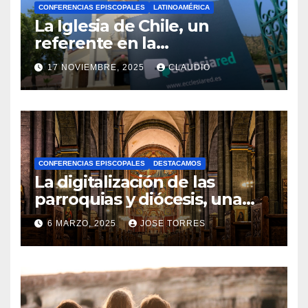
CONFERENCIAS EPISCOPALES
LATINOAMÉRICA
La Iglesia de Chile, un
referente en la
transformación digital
17 NOVIEMBRE, 2025
CLAUDIO
gracias a Ecclesiared
N
O
H
A
CONFERENCIAS EPISCOPALES
DESTACAMOS
Y
La digitalización de las
C
parroquias y diócesis, una
realidad ya para el futuro de
O
6 MARZO, 2025
JOSE TORRES
la Iglesia
M
N
E
O
N
H
T
A