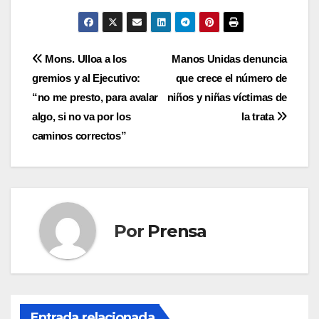
Navegación
Mons. Ulloa a los
Manos Unidas denuncia
gremios y al Ejecutivo:
que crece el número de
de
“no me presto, para avalar
niños y niñas víctimas de
entradas
algo, si no va por los
la trata
caminos correctos”
Por
Prensa
Entrada relacionada