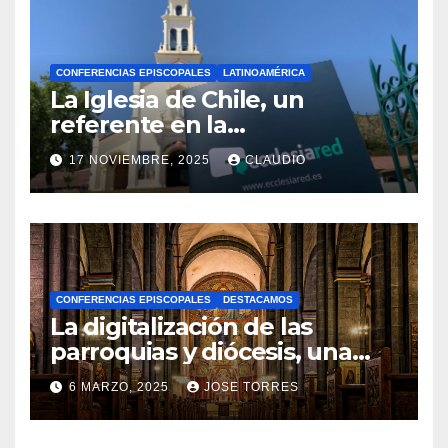
CONFERENCIAS EPISCOPALES
LATINOAMÉRICA
La Iglesia de Chile, un
referente en la
transformación digital
17 NOVIEMBRE, 2025
CLAUDIO
gracias a Ecclesiared
N
O
H
A
CONFERENCIAS EPISCOPALES
DESTACAMOS
Y
La digitalización de las
C
parroquias y diócesis, una
realidad ya para el futuro de
O
6 MARZO, 2025
JOSE TORRES
la Iglesia
M
N
E
O