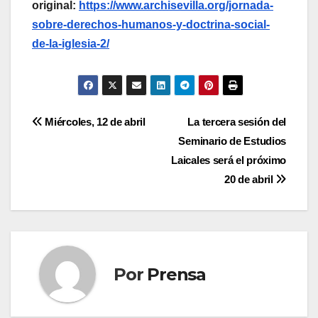
original:
https://www.archisevilla.org/jornada-
sobre-derechos-humanos-y-doctrina-social-
de-la-iglesia-2/
Navegación
Miércoles, 12 de abril
La tercera sesión del
Seminario de Estudios
de
Laicales será el próximo
entradas
20 de abril
Por
Prensa