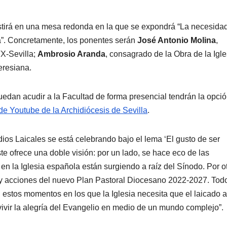
sistirá en una mesa redonda en la que se expondrá “La necesida
a”. Concretamente, los ponentes serán
José Antonio Molina
,
X-Sevilla;
Ambrosio Aranda
, consagrado de la Obra de la Igle
Teresiana.
edan acudir a la Facultad de forma presencial tendrán la opci
de Youtube de la Archidiócesis de Sevilla
.
ios Laicales se está celebrando bajo el lema ‘El gusto de ser
te ofrece una doble visión: por un lado, se hace eco de las
 en la Iglesia española están surgiendo a raíz del Sínodo. Por ot
a y acciones del nuevo Plan Pastoral Diocesano 2022-2027. Todo
en estos momentos en los que la Iglesia necesita que el laicado
ivir la alegría del Evangelio en medio de un mundo complejo”.