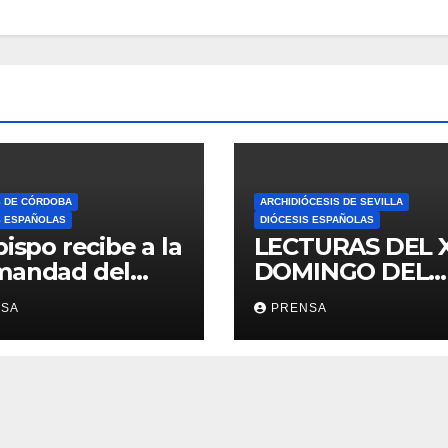
S DE CÓRDOBA
ARCHIDIÓCESIS DE SEVILLA
S ESPAÑOLAS
DIÓCESIS ESPAÑOLAS
bispo recibe a la
LECTURAS DEL 
mandad del
DOMINGO DEL
ario
TIEMPO
NSA
PRENSA
ORDINARIO (A)