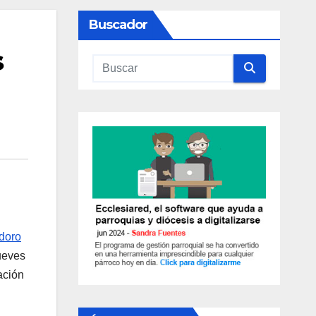
Buscador
s
idoro
ueves
ación