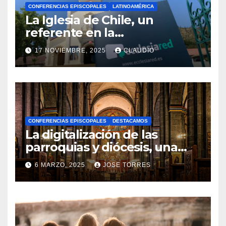
CONFERENCIAS EPISCOPALES
LATINOAMÉRICA
La Iglesia de Chile, un
referente en la
transformación digital
17 NOVIEMBRE, 2025
CLAUDIO
gracias a Ecclesiared
N
O
H
A
CONFERENCIAS EPISCOPALES
DESTACAMOS
Y
La digitalización de las
C
parroquias y diócesis, una
realidad ya para el futuro de
O
6 MARZO, 2025
JOSE TORRES
la Iglesia
M
N
E
O
N
H
T
A