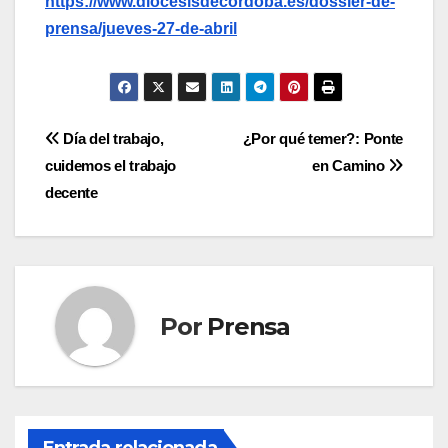
https://www.diocesisdecordoba.es/dossier-de-
prensa/jueves-27-de-abril
Navegación
Día del trabajo,
¿Por qué temer?: Ponte
cuidemos el trabajo
en Camino
de
decente
entradas
Por
Prensa
Entrada relacionada