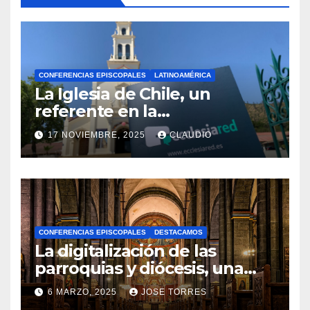
CONFERENCIAS EPISCOPALES
LATINOAMÉRICA
La Iglesia de Chile, un
referente en la
transformación digital
17 NOVIEMBRE, 2025
CLAUDIO
gracias a Ecclesiared
N
O
H
A
CONFERENCIAS EPISCOPALES
DESTACAMOS
Y
La digitalización de las
C
parroquias y diócesis, una
realidad ya para el futuro de
O
6 MARZO, 2025
JOSE TORRES
la Iglesia
M