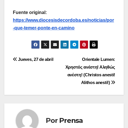
Fuente original:
https://www.diocesisdecordoba.es/noticias/por
-que-temer-ponte-en-camino
Navegación
Jueves, 27 de abril
Orientale Lumen:
Χρηστός ανέστη! Αληθώς
de
ανέστη! (Christos anesti!
entradas
Alithos anesti!)
Por
Prensa