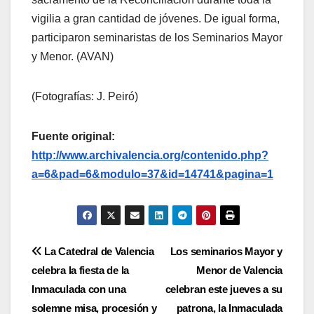
vigilia a gran cantidad de jóvenes. De igual forma,
participaron seminaristas de los Seminarios Mayor
y Menor. (AVAN)
(Fotografías: J. Peiró)
Fuente original:
http://www.archivalencia.org/contenido.php?
a=6&pad=6&modulo=37&id=14741&pagina=1
Navegación
La Catedral de Valencia
Los seminarios Mayor y
celebra la fiesta de la
Menor de Valencia
de
Inmaculada con una
celebran este jueves a su
entradas
solemne misa, procesión y
patrona, la Inmaculada