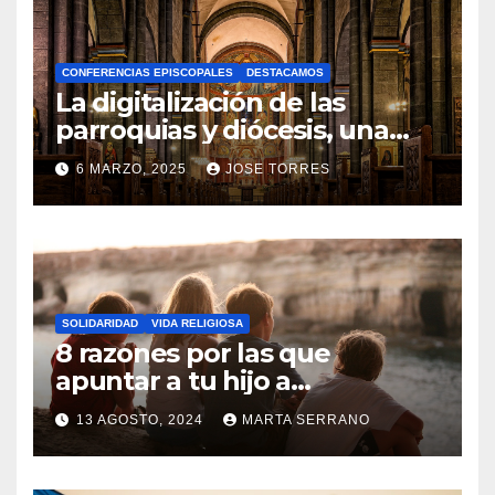
H
A
CONFERENCIAS EPISCOPALES
DESTACAMOS
Y
La digitalización de las
C
parroquias y diócesis, una
realidad ya para el futuro de
O
6 MARZO, 2025
JOSE TORRES
la Iglesia
M
N
E
O
N
H
T
A
A
SOLIDARIDAD
VIDA RELIGIOSA
Y
8 razones por las que
R
C
apuntar a tu hijo a
I
Catequesis
O
O
13 AGOSTO, 2024
MARTA SERRANO
M
S
N
E
O