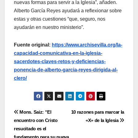
nuevas formas para servir a la Iglesia”, añaden.
Alberto García Reyes ayudará a reflexionar sobre
estas y otras cuestiones “que, seguro, nos
ayudarán en nuestro ministerio”.
Fuente original:
https://www.archisevilla.org/la-
capacidad-comunicativa-en-la-iglesia-
sacerdotes-claves-retos-y-deficiencias-
ponencia-de-alberto-garcia-reyes-dirigida-al-
clero/
Navegación
Mons. Saiz: “El
10 razones para marcar la
encuentro con Cristo
«X» de la Iglesia
de
resucitado es el
fundamento para su nueva