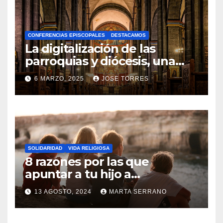
H
A
CONFERENCIAS EPISCOPALES
DESTACAMOS
Y
La digitalización de las
C
parroquias y diócesis, una
realidad ya para el futuro de
O
6 MARZO, 2025
JOSE TORRES
la Iglesia
M
N
E
O
N
H
T
A
A
SOLIDARIDAD
VIDA RELIGIOSA
Y
8 razones por las que
R
C
apuntar a tu hijo a
I
Catequesis
O
O
13 AGOSTO, 2024
MARTA SERRANO
M
S
N
E
O