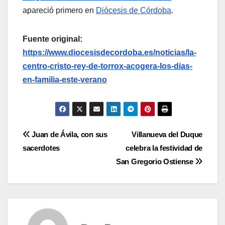
apareció primero en
Diócesis de Córdoba
.
Fuente original:
https://www.diocesisdecordoba.es/noticias/la-
centro-cristo-rey-de-torrox-acogera-los-dias-
en-familia-este-verano
Navegación
Juan de Ávila, con sus
Villanueva del Duque
sacerdotes
celebra la festividad de
de
San Gregorio Ostiense
entradas