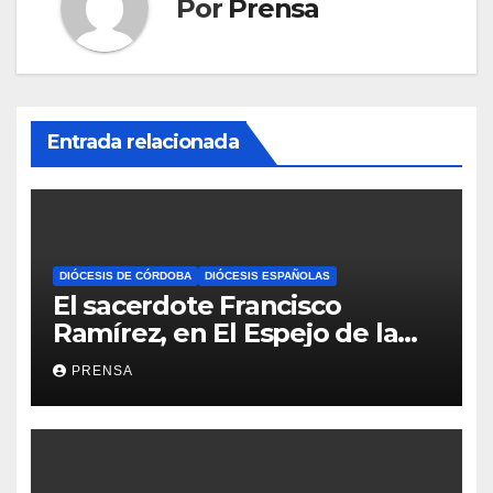
Por
Prensa
Entrada relacionada
DIÓCESIS DE CÓRDOBA
DIÓCESIS ESPAÑOLAS
El sacerdote Francisco
Ramírez, en El Espejo de la
Iglesia
PRENSA