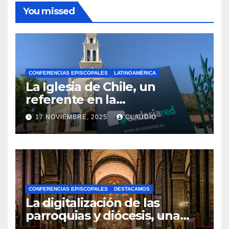
You missed
CONFERENCIAS EPISCOPALES
LATINOAMÉRICA
La Iglesia de Chile, un
referente en la
transformación digital
17 NOVIEMBRE, 2025
CLAUDIO
gracias a Ecclesiared
N
O
H
A
CONFERENCIAS EPISCOPALES
DESTACAMOS
Y
La digitalización de las
C
parroquias y diócesis, una
realidad ya para el futuro de
O