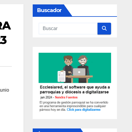
Buscador
RA
3
junio