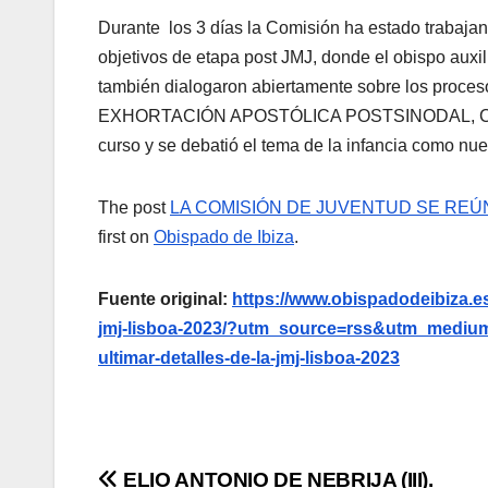
Durante los 3 días la Comisión ha estado trabajand
objetivos de etapa post JMJ, donde el obispo auxili
también dialogaron abiertamente sobre los proceso
EXHORTACIÓN APOSTÓLICA POSTSINODAL, Cristus 
curso y se debatió el tema de la infancia como nu
The post
LA COMISIÓN DE JUVENTUD SE REÚN
first on
Obispado de Ibiza
.
Fuente original:
https://www.obispadodeibiza.es
jmj-lisboa-2023/?utm_source=rss&utm_medium
ultimar-detalles-de-la-jmj-lisboa-2023
Navegación
ELIO ANTONIO DE NEBRIJA (III).