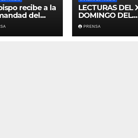
bispo recibe a la
LECTURAS DEL 
mandad del
DOMINGO DEL
ario
TIEMPO
NSA
PRENSA
ORDINARIO (A)