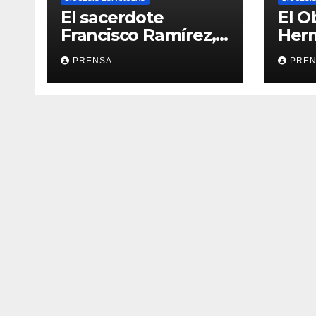
El sacerdote
El O
Francisco Ramírez,
Her
en El Espejo de la
Calv
PRENSA
PRE
Iglesia