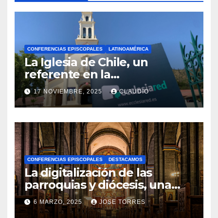
CONFERENCIAS EPISCOPALES
LATINOAMÉRICA
La Iglesia de Chile, un
referente en la
transformación digital
17 NOVIEMBRE, 2025
CLAUDIO
gracias a Ecclesiared
N
O
H
A
CONFERENCIAS EPISCOPALES
DESTACAMOS
Y
La digitalización de las
C
parroquias y diócesis, una
realidad ya para el futuro de
O
6 MARZO, 2025
JOSE TORRES
la Iglesia
M
N