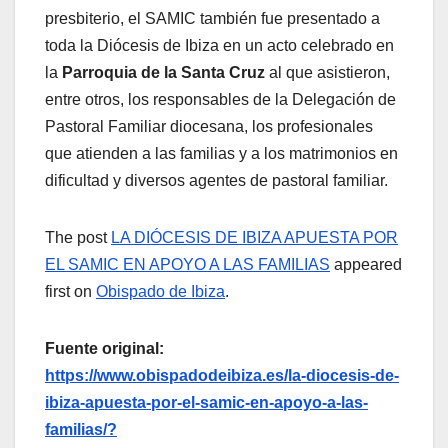
presbiterio, el SAMIC también fue presentado a
toda la Diócesis de Ibiza en un acto celebrado en
la
Parroquia de la Santa Cruz
al que asistieron,
entre otros, los responsables de la Delegación de
Pastoral Familiar diocesana, los profesionales
que atienden a las familias y a los matrimonios en
dificultad y diversos agentes de pastoral familiar.
The post
LA DIÓCESIS DE IBIZA APUESTA POR
EL SAMIC EN APOYO A LAS FAMILIAS
appeared
first on
Obispado de Ibiza
.
Fuente original:
https://www.obispadodeibiza.es/la-diocesis-de-
ibiza-apuesta-por-el-samic-en-apoyo-a-las-
familias/?