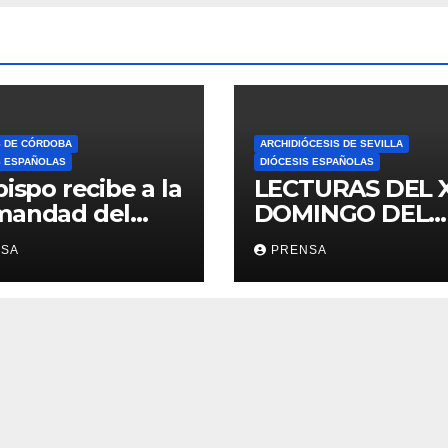
S DE CÓRDOBA
ARCHIDIÓCESIS DE SEVILLA
S ESPAÑOLAS
DIÓCESIS ESPAÑOLAS
bispo recibe a la
LECTURAS DEL 
mandad del
DOMINGO DEL
ario
TIEMPO
NSA
PRENSA
ORDINARIO (A)