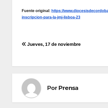
Fuente original:
https://www.diocesisdecordoba.
inscripcion-para-la-jmj-lisboa-23
Navegación
Jueves, 17 de noviembre
de
entradas
Por
Prensa