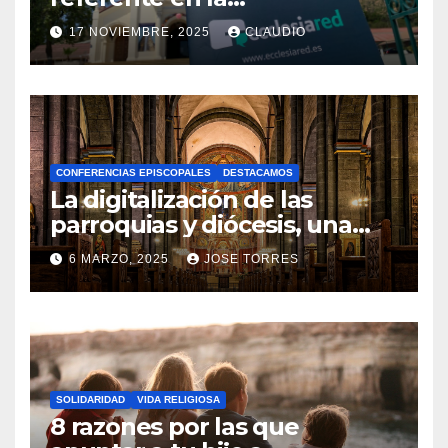
transformación digital
17 NOVIEMBRE, 2025
CLAUDIO
gracias a Ecclesiared
N
O
H
A
CONFERENCIAS EPISCOPALES
DESTACAMOS
Y
La digitalización de las
C
parroquias y diócesis, una
realidad ya para el futuro de
O
6 MARZO, 2025
JOSE TORRES
la Iglesia
M
N
E
O
N
H
T
A
A
SOLIDARIDAD
VIDA RELIGIOSA
Y
8 razones por las que
R
C