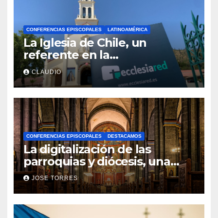
CONFERENCIAS EPISCOPALES
LATINOAMÉRICA
La Iglesia de Chile, un
referente en la
transformación digital gracias
CLAUDIO
a Ecclesiared
CONFERENCIAS EPISCOPALES
DESTACAMOS
La digitalización de las
parroquias y diócesis, una
realidad ya para el futuro de
JOSE TORRES
la Iglesia