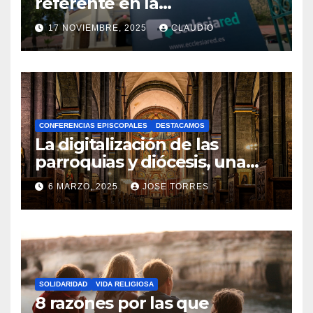
referente en la
transformación digital
17 NOVIEMBRE, 2025
CLAUDIO
gracias a Ecclesiared
N
O
H
A
CONFERENCIAS EPISCOPALES
DESTACAMOS
Y
La digitalización de las
C
parroquias y diócesis, una
realidad ya para el futuro de
O
6 MARZO, 2025
JOSE TORRES
la Iglesia
M
N
E
O
N
H
T
A
A
SOLIDARIDAD
VIDA RELIGIOSA
Y
8 razones por las que
R
C