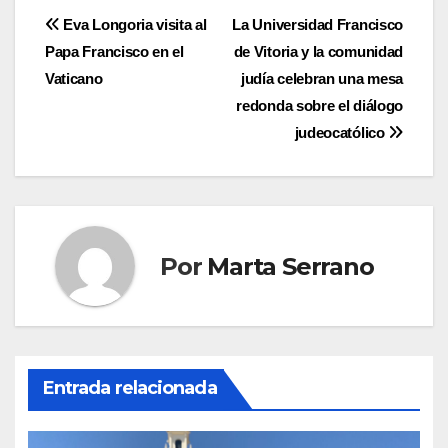
Navegación
Eva Longoria visita al
La Universidad Francisco
Papa Francisco en el
de Vitoria y la comunidad
de
Vaticano
judía celebran una mesa
entradas
redonda sobre el diálogo
judeocatólico
Por
Marta Serrano
Entrada relacionada