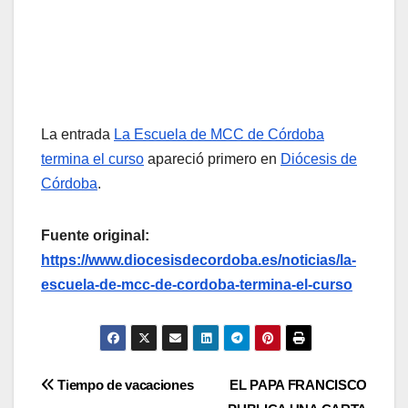
La entrada
La Escuela de MCC de Córdoba
termina el curso
apareció primero en
Diócesis de
Córdoba
.
Fuente original:
https://www.diocesisdecordoba.es/noticias/la-
escuela-de-mcc-de-cordoba-termina-el-curso
Navegación
Tiempo de vacaciones
EL PAPA FRANCISCO