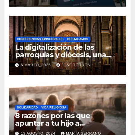
gracias a Ecclesiared
N
O
H
A
CONFERENCIAS EPISCOPALES
DESTACAMOS
Y
La digitalización de las
C
parroquias y diócesis, una
realidad ya para el futuro de
O
6 MARZO, 2025
JOSE TORRES
la Iglesia
M
N
E
O
N
H
T
A
A
SOLIDARIDAD
VIDA RELIGIOSA
Y
8 razones por las que
R
C
apuntar a tu hijo a
I
Catequesis
O
O
13 AGOSTO, 2024
MARTA SERRANO