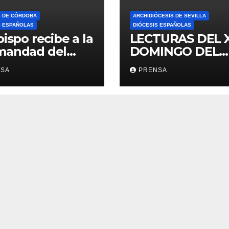
S DE CÓRDOBA
ARCHIDIÓCESIS DE SEVILLA
S ESPAÑOLAS
DIÓCESIS ESPAÑOLAS
bispo recibe a la
LECTURAS DEL 
mandad del
DOMINGO DEL
ario
TIEMPO
NSA
PRENSA
ORDINARIO (A)