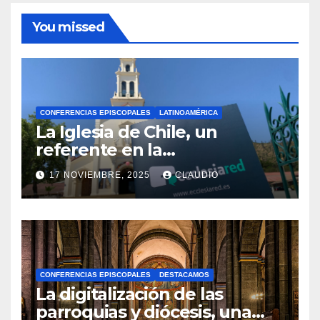
You missed
CONFERENCIAS EPISCOPALES
LATINOAMÉRICA
La Iglesia de Chile, un
referente en la
transformación digital
17 NOVIEMBRE, 2025
CLAUDIO
gracias a Ecclesiared
N
O
H
A
CONFERENCIAS EPISCOPALES
DESTACAMOS
Y
La digitalización de las
C
parroquias y diócesis, una