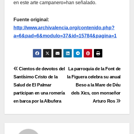
en este arte campanero»han señalado.
Fuente original:
http://www.archivalencia.org/contenido.php?
a=6&pad=6&modulo=37&id=15784&pagina=1
Navegación
Cientos de devotos del
La parroquia de la Font de
Santísimo Cristo de la
la Figuera celebra su anual
de
Salud de El Palmar
Beso a la Mare de Déu
entradas
participan en una romería
dels Xics, con monseñor
en barca por la Albufera
Arturo Ros