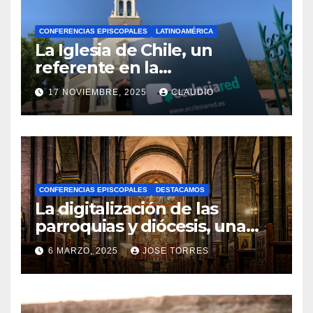
CONFERENCIAS EPISCOPALES
LATINOAMÉRICA
La Iglesia de Chile, un
referente en la
transformación digital
17 NOVIEMBRE, 2025
CLAUDIO
gracias a Ecclesiared
N
O
H
A
CONFERENCIAS EPISCOPALES
DESTACAMOS
Y
La digitalización de las
C
parroquias y diócesis, una
realidad ya para el futuro de
O
6 MARZO, 2025
JOSE TORRES
la Iglesia
M
N
E
O
N