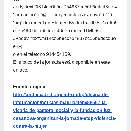
addy_textf0f814ce6b9cc754837bc56b6ddcd3ee =
‘formacion’ + ‘@’ + ‘proyectosluzcasanova’ + ‘.’ +
‘org’;document.getElementById(‘cloakf0f814ce6b9
cc754837bc56b6ddcd3ee’).innerHTML +=
»+addy_textf0f814ce6b9cc754837bc56b6ddcd3e
e+»;
o en el teléfono 914454169.
El tríptico de la jornada está disponible en este
enlace.
Fuente original:
http://archimadrid.org/index.php/oficina-de-
informacion/noticias-madrid/item/88567-la-
vicaria-de-pastoral-social-y-la-fundacion-luz-
casanova-organizan-la-jornada-stop-violencia-
contra-la-mujer