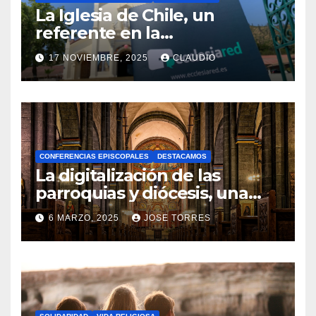
La Iglesia de Chile, un
referente en la
transformación digital
17 NOVIEMBRE, 2025
CLAUDIO
gracias a Ecclesiared
N
O
H
A
CONFERENCIAS EPISCOPALES
DESTACAMOS
Y
La digitalización de las
C
parroquias y diócesis, una
realidad ya para el futuro de
O
6 MARZO, 2025
JOSE TORRES
la Iglesia
M
N
E
O
N
H
T
A
A