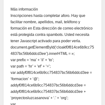
Más información
Inscripciones hasta completar aforo. Hay que
facilitar nombre, apellidos, mail, teléfono y
formación en Esta dirección de correo electrónico
está protegida contra spambots. Usted necesita
tener Javascript activado para poder verla.
document.getElementById(‘cloakf0f814ce6b9cc75
4837bc56b6ddcd3ee’).innerHTML = »;
var prefix = ‘ma’ + ‘il’ + ‘to’;
var path = ‘hr’ + ‘ef’ + ‘=’;
var addyf0f814ce6b9cc754837bc56b6ddcd3ee =
‘formacion’ + ‘@’;
addyf0f814ce6b9cc754837bc56b6ddcd3ee =
addyf0f814ce6b9cc754837bc56b6ddcd3ee +
‘proyectosluzcasanova’ + ‘.’ + ‘org’;
var