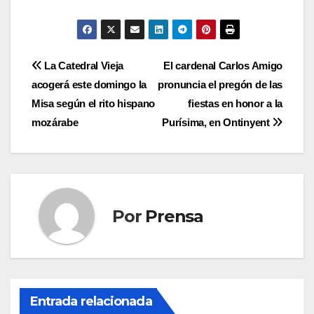
Navegación
La Catedral Vieja
El cardenal Carlos Amigo
acogerá este domingo la
pronuncia el pregón de las
de
Misa según el rito hispano
fiestas en honor a la
entradas
mozárabe
Purísima, en Ontinyent
Por
Prensa
Entrada relacionada