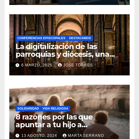
N
O
H
A
CONFERENCIAS EPISCOPALES
DESTACAMOS
Y
La digitalización de las
C
parroquias y diócesis, una
realidad ya para el futuro de
O
6 MARZO, 2025
JOSE TORRES
la Iglesia
M
N
E
O
N
H
T
A
A
SOLIDARIDAD
VIDA RELIGIOSA
Y
8 razones por las que
R
C
apuntar a tu hijo a
I
Catequesis
O
O
13 AGOSTO, 2024
MARTA SERRANO