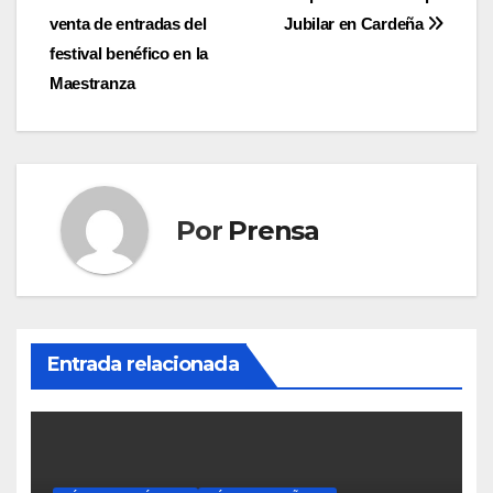
Navegación
venta de entradas del
Jubilar en Cardeña
de
festival benéfico en la
entradas
Maestranza
Por
Prensa
Entrada relacionada