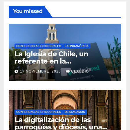
You missed
CONFERENCIAS EPISCOPALES
LATINOAMÉRICA
La Iglesia de Chile, un
referente en la
transformación digital
17 NOVIEMBRE, 2025
CLAUDIO
gracias a Ecclesiared
N
O
H
A
CONFERENCIAS EPISCOPALES
DESTACAMOS
Y
La digitalización de las
C
parroquias y diócesis, una