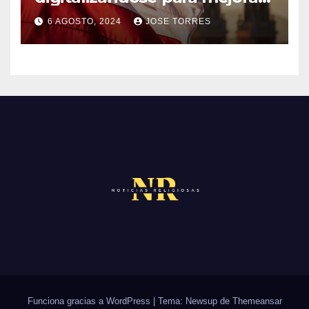
el servicio a sus fieles
O
O
6 AGOSTO, 2024
JOSE TORRES
M
S
N
E
O
N
H
T
A
A
Y
R
C
I
O
O
M
S
E
N
T
A
R
Funciona gracias a WordPress
|
Tema: Newsup de
Themeansar