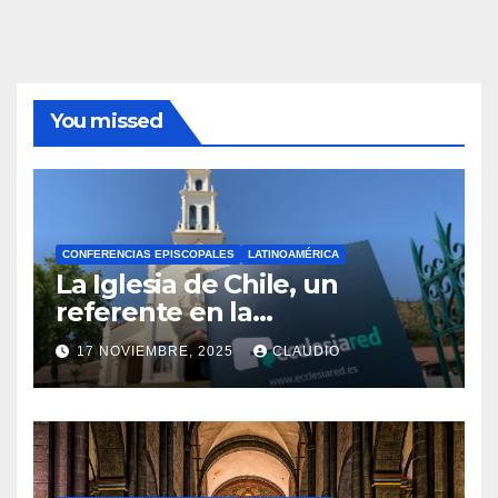
You missed
CONFERENCIAS EPISCOPALES
LATINOAMÉRICA
La Iglesia de Chile, un
referente en la
transformación digital
17 NOVIEMBRE, 2025
CLAUDIO
gracias a Ecclesiared
N
O
H
A