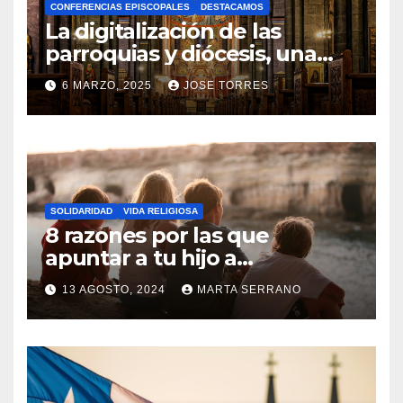
CONFERENCIAS EPISCOPALES
DESTACAMOS
Y
La digitalización de las
C
parroquias y diócesis, una
realidad ya para el futuro de
O
6 MARZO, 2025
JOSE TORRES
la Iglesia
M
N
E
O
N
H
T
A
A
SOLIDARIDAD
VIDA RELIGIOSA
Y
8 razones por las que
R
C
apuntar a tu hijo a
I
Catequesis
O
O
13 AGOSTO, 2024
MARTA SERRANO
M
S
N
E
O
N
H
T
A