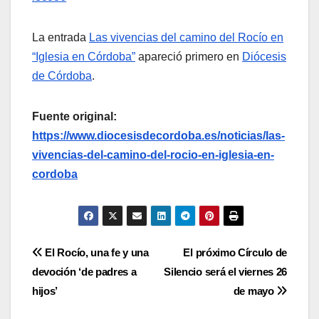
La entrada
Las vivencias del camino del Rocío en
“Iglesia en Córdoba”
apareció primero en
Diócesis
de Córdoba
.
Fuente original:
https://www.diocesisdecordoba.es/noticias/las-
vivencias-del-camino-del-rocio-en-iglesia-en-
cordoba
Navegación
El Rocío, una fe y una
El próximo Círculo de
devoción ‘de padres a
Silencio será el viernes 26
de
hijos’
de mayo
entradas