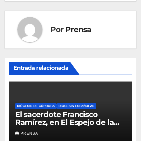
Por
Prensa
Entrada relacionada
DIÓCESIS DE CÓRDOBA
DIÓCESIS ESPAÑOLAS
El sacerdote Francisco
Ramírez, en El Espejo de la
Iglesia
PRENSA