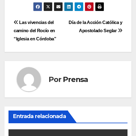
Navegación
Las vivencias del
Día de la Acción Católica y
camino del Rocío en
Apostolado Seglar
de
“Iglesia en Córdoba”
entradas
Por
Prensa
Entrada relacionada