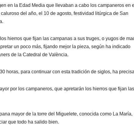
igen en la Edad Media que llevaban a cabo los campaneros en 
aluroso del año, el 10 de agosto, festividad litúrgica de San
a.
os hierros que fijan las campanas a sus truges, o yugos de ma
apretar un poco más, fijando mejor la pieza, según ha indicado
ers de la Catedral de València.
17.30 horas, para continuar con esta tradición de siglos, ha precis
or por los campaneros, que apretarán los hierros que fijan la
mpana mayor de la torre del Miguelete, conocida como La María,
iar que todo ha salido bien.