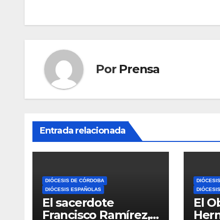
entradas
Por
Prensa
Entrada relacionada
DIÓCESIS DE CÓRDOBA
DIÓCESI
DIÓCESIS ESPAÑOLAS
DIÓCESI
El sacerdote
El O
Francisco Ramírez,
Her