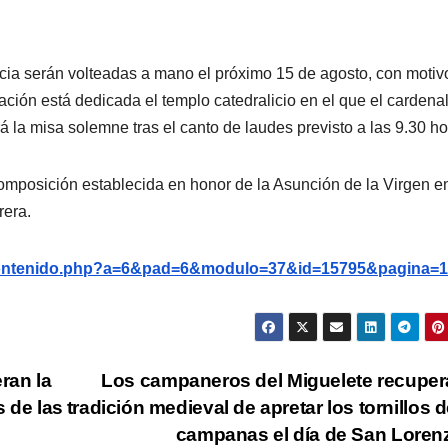
cia serán volteadas a mano el próximo 15 de agosto, con motiv
ación está dedicada el templo catedralicio en el que el cardena
á la misa solemne tras el canto de laudes previsto a las 9.30 ho
composición establecida en honor de la Asunción de la Virgen en
rera.
g/contenido.php?a=6&pad=6&modulo=37&id=15795&pagina=1
ran la
Los campaneros del Miguelete recuper
s de las
tradición medieval de apretar los tornillos d
campanas el día de San Lore