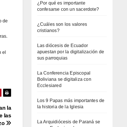
¿Por qué es importante
confesarse con un sacerdote?
o de
¿Cuáles son los valores
l
cristianos?
ras.
Las diócesis de Ecuador
apuestan por la digitalización de
 el
sus parroquias
La Conferencia Episcopal
Boliviana se digitaliza con
Ecclesiared
Los 9 Papas más importantes de
la historia de la Iglesia
an la
e las
La Arquidiócesis de Paraná se
nzo