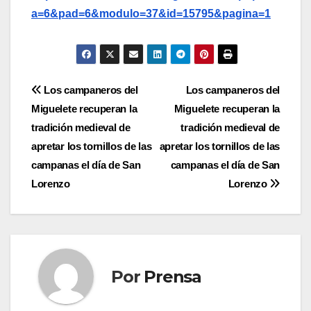
a=6&pad=6&modulo=37&id=15795&pagina=1
Navegación
Los campaneros del
Los campaneros del
Miguelete recuperan la
Miguelete recuperan la
de
tradición medieval de
tradición medieval de
entradas
apretar los tornillos de las
apretar los tornillos de las
campanas el día de San
campanas el día de San
Lorenzo
Lorenzo
Por
Prensa