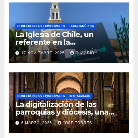
CONFERENCIAS EPISCOPALES
LATINOAMÉRICA
La Iglesia de Chile, un
referente en la
transformación digital
17 NOVIEMBRE, 2025
CLAUDIO
gracias a Ecclesiared
N
O
H
A
CONFERENCIAS EPISCOPALES
DESTACAMOS
Y
La digitalización de las
C
parroquias y diócesis, una
realidad ya para el futuro de
O
6 MARZO, 2025
JOSE TORRES
la Iglesia
M
N
E