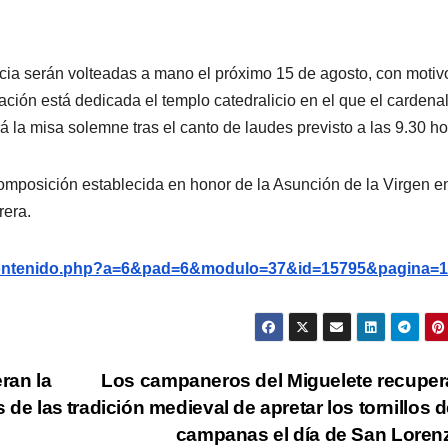
cia serán volteadas a mano el próximo 15 de agosto, con motiv
ación está dedicada el templo catedralicio en el que el cardena
á la misa solemne tras el canto de laudes previsto a las 9.30 ho
composición establecida en honor de la Asunción de la Virgen en
rera.
g/contenido.php?a=6&pad=6&modulo=37&id=15795&pagina=1
ran la
Los campaneros del Miguelete recuper
s de las
tradición medieval de apretar los tornillos d
campanas el día de San Lore