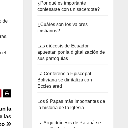
¿Por qué es importante
confesarse con un sacerdote?
o de
¿Cuáles son los valores
l
cristianos?
ras.
Las diócesis de Ecuador
apuestan por la digitalización de
 el
sus parroquias
La Conferencia Episcopal
Boliviana se digitaliza con
Ecclesiared
Los 9 Papas más importantes de
la historia de la Iglesia
an la
e las
La Arquidiócesis de Paraná se
nzo