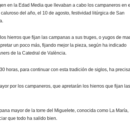
igen en la Edad Media que llevaban a cabo los campaneros en 
aluroso del año, el 10 de agosto, festividad litúrgica de San
a.
os hierros que fijan las campanas a sus truges, o yugos de ma
apretar un poco más, fijando mejor la pieza, según ha indicado
ers de la Catedral de València.
17.30 horas, para continuar con esta tradición de siglos, ha precis
or por los campaneros, que apretarán los hierros que fijan la
mpana mayor de la torre del Miguelete, conocida como La María,
iar que todo ha salido bien.