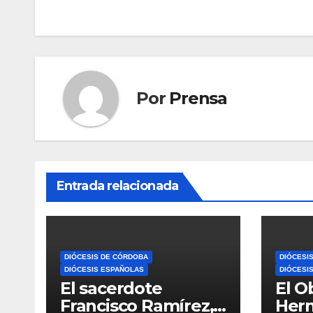
entradas
Por
Prensa
Entrada relacionada
DIÓCESIS DE CÓRDOBA
DIÓCESI
DIÓCESIS ESPAÑOLAS
DIÓCESI
El sacerdote
El O
Francisco Ramírez,
Her