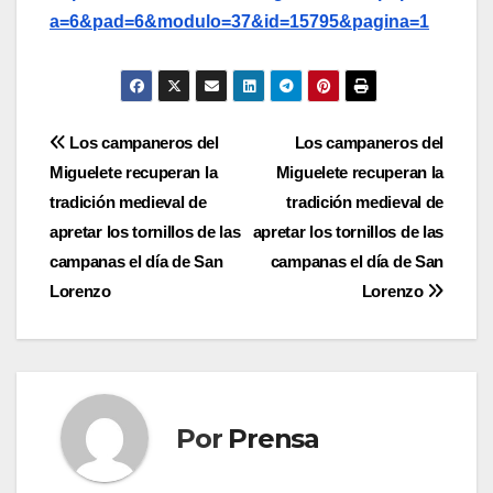
a=6&pad=6&modulo=37&id=15795&pagina=1
Navegación
Los campaneros del
Los campaneros del
Miguelete recuperan la
Miguelete recuperan la
de
tradición medieval de
tradición medieval de
entradas
apretar los tornillos de las
apretar los tornillos de las
campanas el día de San
campanas el día de San
Lorenzo
Lorenzo
Por
Prensa