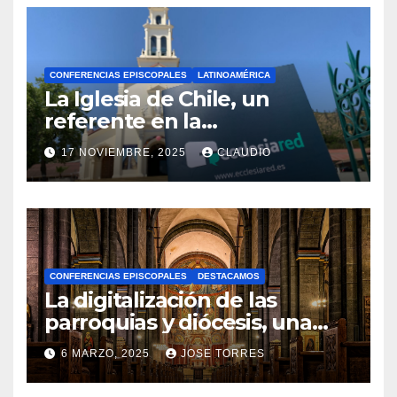
CONFERENCIAS EPISCOPALES
LATINOAMÉRICA
La Iglesia de Chile, un
referente en la
transformación digital
17 NOVIEMBRE, 2025
CLAUDIO
gracias a Ecclesiared
N
O
H
A
CONFERENCIAS EPISCOPALES
DESTACAMOS
Y
La digitalización de las
C
parroquias y diócesis, una
realidad ya para el futuro de
O
6 MARZO, 2025
JOSE TORRES
la Iglesia
M
N
E