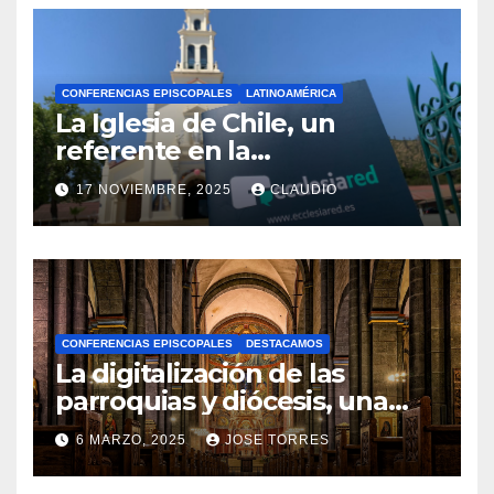
CONFERENCIAS EPISCOPALES
LATINOAMÉRICA
La Iglesia de Chile, un
referente en la
transformación digital
17 NOVIEMBRE, 2025
CLAUDIO
gracias a Ecclesiared
N
O
H
A
CONFERENCIAS EPISCOPALES
DESTACAMOS
Y
La digitalización de las
C
parroquias y diócesis, una
realidad ya para el futuro de
O
6 MARZO, 2025
JOSE TORRES
la Iglesia
M
N
E