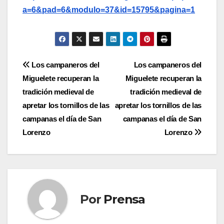
a=6&pad=6&modulo=37&id=15795&pagina=1
Navegación
Los campaneros del
Los campaneros del
Miguelete recuperan la
Miguelete recuperan la
de
tradición medieval de
tradición medieval de
entradas
apretar los tornillos de las
apretar los tornillos de las
campanas el día de San
campanas el día de San
Lorenzo
Lorenzo
Por
Prensa