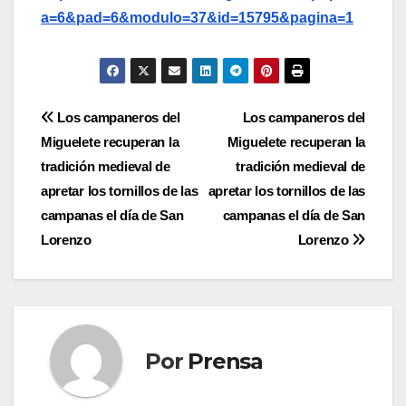
a=6&pad=6&modulo=37&id=15795&pagina=1
Navegación
Los campaneros del
Los campaneros del
Miguelete recuperan la
Miguelete recuperan la
de
tradición medieval de
tradición medieval de
entradas
apretar los tornillos de las
apretar los tornillos de las
campanas el día de San
campanas el día de San
Lorenzo
Lorenzo
Por
Prensa