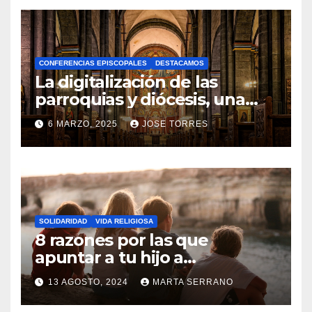
O
H
A
CONFERENCIAS EPISCOPALES
DESTACAMOS
Y
La digitalización de las
C
parroquias y diócesis, una
realidad ya para el futuro de
O
6 MARZO, 2025
JOSE TORRES
la Iglesia
M
N
E
O
N
H
T
A
A
SOLIDARIDAD
VIDA RELIGIOSA
Y
8 razones por las que
R
C
apuntar a tu hijo a
I
Catequesis
O
O
13 AGOSTO, 2024
MARTA SERRANO
M
S
N
E