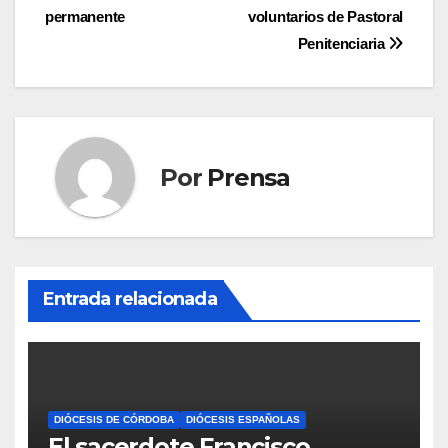
entradas
permanente
voluntarios de Pastoral
Penitenciaria
Por
Prensa
Entrada relacionada
DIÓCESIS DE CÓRDOBA
DIÓCESIS ESPAÑOLAS
El sacerdote Francisco