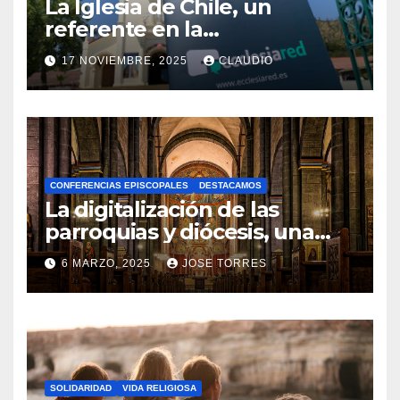
La Iglesia de Chile, un
referente en la
transformación digital
17 NOVIEMBRE, 2025
CLAUDIO
gracias a Ecclesiared
N
O
H
A
CONFERENCIAS EPISCOPALES
DESTACAMOS
Y
La digitalización de las
C
parroquias y diócesis, una
realidad ya para el futuro de
O
6 MARZO, 2025
JOSE TORRES
la Iglesia
M
N
E
O
N
H
T
A
A
SOLIDARIDAD
VIDA RELIGIOSA
Y