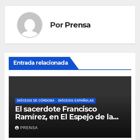
Por
Prensa
Entrada relacionada
DIÓCESIS DE CÓRDOBA
DIÓCESIS ESPAÑOLAS
El sacerdote Francisco
Ramírez, en El Espejo de la
Iglesia
PRENSA