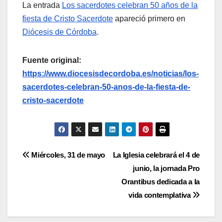
La entrada
Los sacerdotes celebran 50 años de la
fiesta de Cristo Sacerdote
apareció primero en
Diócesis de Córdoba
.
Fuente original:
https://www.diocesisdecordoba.es/noticias/los-
sacerdotes-celebran-50-anos-de-la-fiesta-de-
cristo-sacerdote
Navegación
Miércoles, 31 de mayo
La Iglesia celebrará el 4 de
junio, la jornada Pro
de
Orantibus dedicada a la
entradas
vida contemplativa