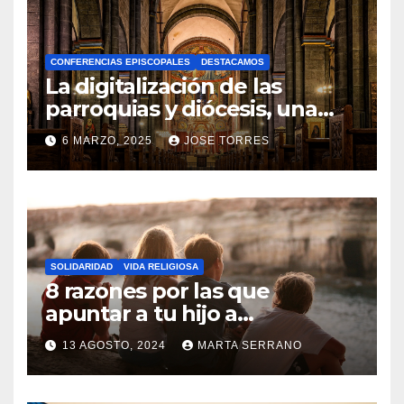
H
A
CONFERENCIAS EPISCOPALES
DESTACAMOS
Y
La digitalización de las
C
parroquias y diócesis, una
realidad ya para el futuro de
O
6 MARZO, 2025
JOSE TORRES
la Iglesia
M
N
E
O
N
H
T
A
A
SOLIDARIDAD
VIDA RELIGIOSA
Y
8 razones por las que
R
C
apuntar a tu hijo a
I
Catequesis
O
O
13 AGOSTO, 2024
MARTA SERRANO
M
S
N
E
O