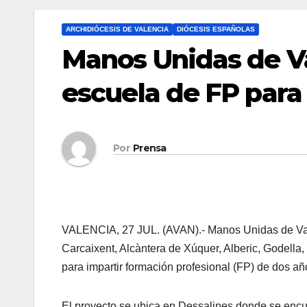
ARCHIDIÓCESIS DE VALENCIA
DIÓCESIS ESPAÑOLAS
Manos Unidas de V
escuela de FP para 
Por
Prensa
VALENCIA, 27 JUL. (AVAN).- Manos Unidas de Vale
Carcaixent, Alcàntera de Xúquer, Alberic, Godella, L
para impartir formación profesional (FP) de dos a
El proyecto se ubica en Dessalines donde se encuen