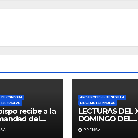
S DE CÓRDOBA
ARCHIDIÓCESIS DE SEVILLA
S ESPAÑOLAS
DIÓCESIS ESPAÑOLAS
bispo recibe a la
LECTURAS DEL 
mandad del
DOMINGO DEL
ario
TIEMPO
NSA
PRENSA
ORDINARIO (A)