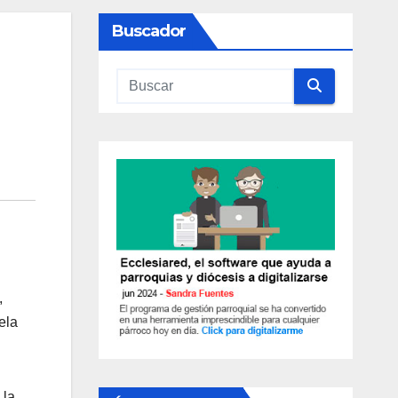
Buscador
,
ela
 la