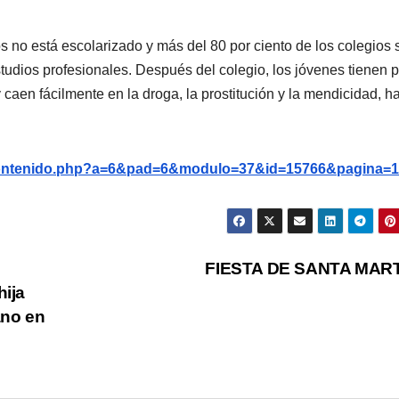
os no está escolarizado y más del 80 por ciento de los colegios 
studios profesionales. Después del colegio, los jóvenes tienen 
caen fácilmente en la droga, la prostitución y la mendicidad, h
g/contenido.php?a=6&pad=6&modulo=37&id=15766&pagina=1
FIESTA DE SANTA MAR
hija
ano en