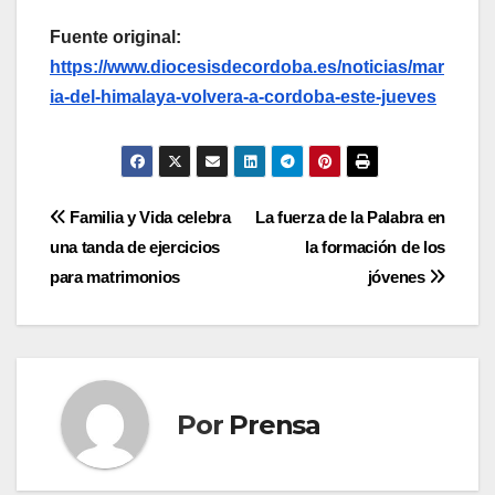
Fuente original:
https://www.diocesisdecordoba.es/noticias/mar
ia-del-himalaya-volvera-a-cordoba-este-jueves
Navegación
Familia y Vida celebra
La fuerza de la Palabra en
una tanda de ejercicios
la formación de los
de
para matrimonios
jóvenes
entradas
Por
Prensa