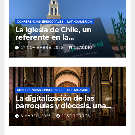
CONFERENCIAS EPISCOPALES
LATINOAMÉRICA
La Iglesia de Chile, un
referente en la
transformación digital
17 NOVIEMBRE, 2025
CLAUDIO
gracias a Ecclesiared
N
O
H
A
CONFERENCIAS EPISCOPALES
DESTACAMOS
Y
La digitalización de las
C
parroquias y diócesis, una
realidad ya para el futuro de
O
6 MARZO, 2025
JOSE TORRES
la Iglesia
M
N
E
O