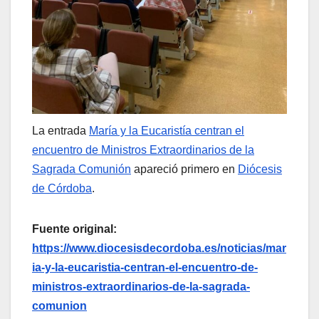
La entrada
María y la Eucaristía centran el
encuentro de Ministros Extraordinarios de la
Sagrada Comunión
apareció primero en
Diócesis
de Córdoba
.
Fuente original:
https://www.diocesisdecordoba.es/noticias/mar
ia-y-la-eucaristia-centran-el-encuentro-de-
ministros-extraordinarios-de-la-sagrada-
comunion