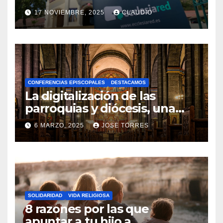
transformación digital
17 NOVIEMBRE, 2025
CLAUDIO
gracias a Ecclesiared
N
O
H
A
CONFERENCIAS EPISCOPALES
DESTACAMOS
Y
La digitalización de las
C
parroquias y diócesis, una
realidad ya para el futuro de
O
6 MARZO, 2025
JOSE TORRES
la Iglesia
M
N
E
O
N
H
T
A
A
SOLIDARIDAD
VIDA RELIGIOSA
Y
8 razones por las que
R
C
apuntar a tu hijo a
I