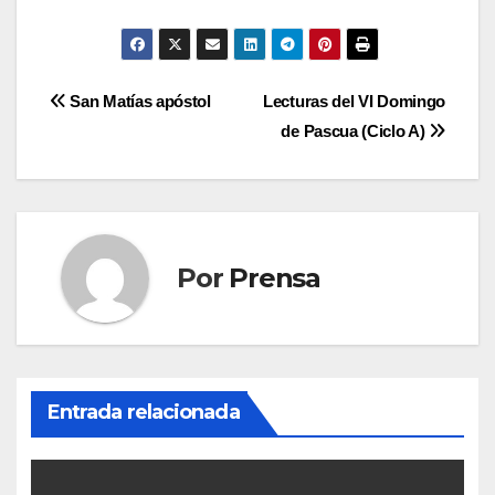
Navegación
San Matías apóstol
Lecturas del VI Domingo
de Pascua (Ciclo A)
de
entradas
Por
Prensa
Entrada relacionada