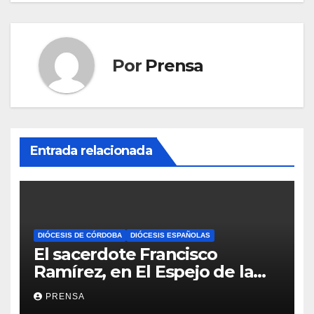
Por
Prensa
Entrada relacionada
DIÓCESIS DE CÓRDOBA
DIÓCESIS ESPAÑOLAS
El sacerdote Francisco
Ramírez, en El Espejo de la
Iglesia
PRENSA