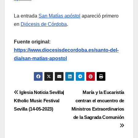
La entrada
San Matías apóstol
apareció primero
en
Diócesis de Córdoba
.
Fuente original:
https://www.diocesisdecordoba.es/santo-del-
dia/san-matias-apostol
Navegación
Iglesia Noticia Sevilla|
María y la Eucaristía
Ktholic Music Festival
centran el encuentro de
de
Sevilla (14-05-2023)
Ministros Extraordinarios
entradas
de la Sagrada Comunión