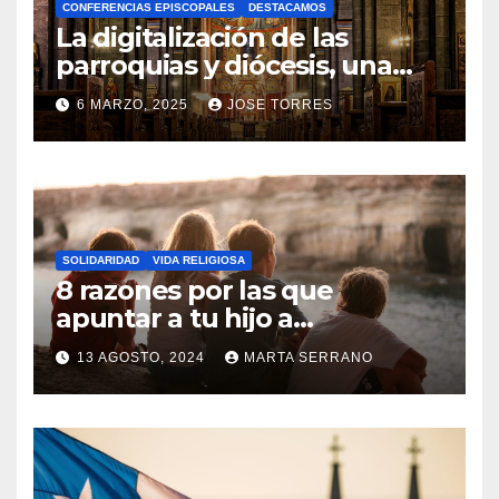
CONFERENCIAS EPISCOPALES
DESTACAMOS
Y
La digitalización de las
C
parroquias y diócesis, una
realidad ya para el futuro de
O
6 MARZO, 2025
JOSE TORRES
la Iglesia
M
N
E
O
N
H
T
A
A
SOLIDARIDAD
VIDA RELIGIOSA
Y
8 razones por las que
R
C
apuntar a tu hijo a
I
Catequesis
O
O
13 AGOSTO, 2024
MARTA SERRANO
M
S
N
E
O
N
H
T
A