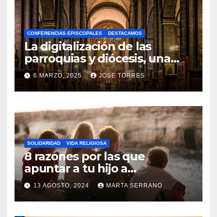
H
A
CONFERENCIAS EPISCOPALES
DESTACAMOS
Y
La digitalización de las
C
parroquias y diócesis, una
realidad ya para el futuro de
O
6 MARZO, 2025
JOSE TORRES
la Iglesia
M
N
E
O
N
H
T
A
A
SOLIDARIDAD
VIDA RELIGIOSA
Y
8 razones por las que
R
C
apuntar a tu hijo a
I
Catequesis
O
O
13 AGOSTO, 2024
MARTA SERRANO
M
S
N
E
O