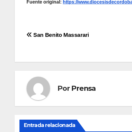
Fuente original:
https://www.diocesisdecordoba
Navegación
San Benito Massarari
de
entradas
Por
Prensa
Entrada relacionada