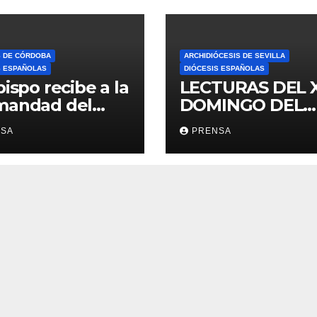
S DE CÓRDOBA
ARCHIDIÓCESIS DE SEVILLA
S ESPAÑOLAS
DIÓCESIS ESPAÑOLAS
bispo recibe a la
LECTURAS DEL 
mandad del
DOMINGO DEL
ario
TIEMPO
NSA
PRENSA
ORDINARIO (A)