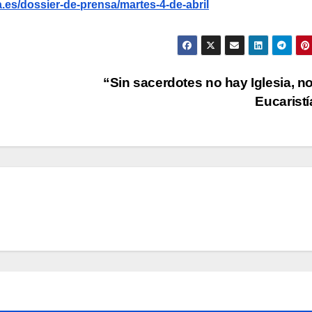
.es/dossier-de-prensa/martes-4-de-abril
“Sin sacerdotes no hay Iglesia, n
Eucarist