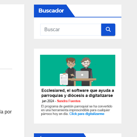
Buscador
da por