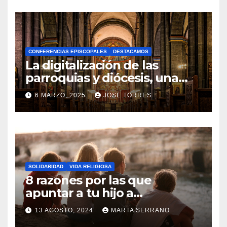
O
H
A
CONFERENCIAS EPISCOPALES
DESTACAMOS
Y
La digitalización de las
C
parroquias y diócesis, una
realidad ya para el futuro de
O
6 MARZO, 2025
JOSE TORRES
la Iglesia
M
N
E
O
N
H
T
A
A
SOLIDARIDAD
VIDA RELIGIOSA
Y
8 razones por las que
R
C
apuntar a tu hijo a
I
Catequesis
O
O
13 AGOSTO, 2024
MARTA SERRANO
M
S
N