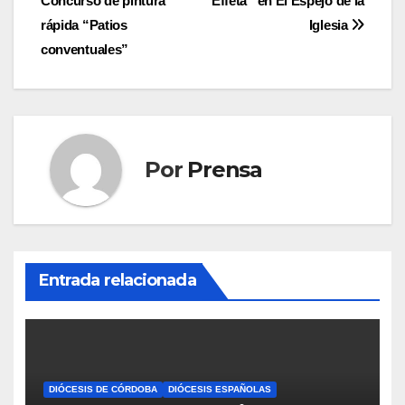
Concurso de pintura
“Effetá” en El Espejo de la
de
rápida “Patios
Iglesia
entradas
conventuales”
Por
Prensa
Entrada relacionada
DIÓCESIS DE CÓRDOBA
DIÓCESIS ESPAÑOLAS