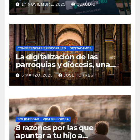
transformación digital
17 NOVIEMBRE, 2025
CLAUDIO
gracias a Ecclesiared
N
O
H
A
CONFERENCIAS EPISCOPALES
DESTACAMOS
Y
La digitalización de las
C
parroquias y diócesis, una
realidad ya para el futuro de
O
6 MARZO, 2025
JOSE TORRES
la Iglesia
M
N
E
O
N
H
T
A
A
SOLIDARIDAD
VIDA RELIGIOSA
Y
8 razones por las que
R
C
apuntar a tu hijo a
I