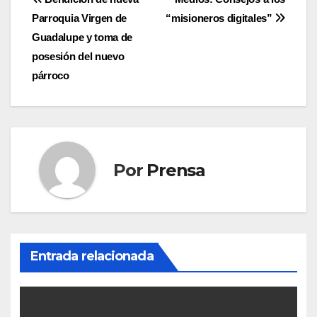
Navegación
Parroquia Virgen de
“misioneros digitales”
de
Guadalupe y toma de
entradas
posesión del nuevo
párroco
Por
Prensa
Entrada relacionada