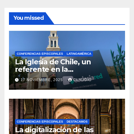
You missed
CONFERENCIAS EPISCOPALES
LATINOAMÉRICA
La Iglesia de Chile, un
referente en la
transformación digital
17 NOVIEMBRE, 2025
CLAUDIO
gracias a Ecclesiared
N
O
H
A
CONFERENCIAS EPISCOPALES
DESTACAMOS
Y
La digitalización de las
C