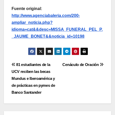
Fuente original:
http://www.agenciabaleria.com/200-
ampliar_noticia.php?
idioma=cat&&desc=MISSA_FUNERAL_PEL_P.
_JAUME_BONET&&noticia_id=10198
Navegación
81 estudiantes de la
Cenáculo de Oración
UCV reciben las becas
de
Mundus e Iberoamérica y
entradas
de prácticas en pymes de
Banco Santander