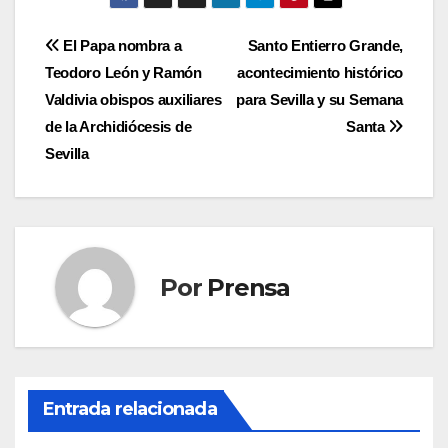
Navegación
El Papa nombra a
Santo Entierro Grande,
Teodoro León y Ramón
acontecimiento histórico
de
Valdivia obispos auxiliares
para Sevilla y su Semana
entradas
de la Archidiócesis de
Santa
Sevilla
Por
Prensa
Entrada relacionada