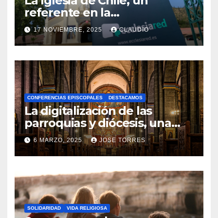
La Iglesia de Chile, un
referente en la
transformación digital
17 NOVIEMBRE, 2025
CLAUDIO
gracias a Ecclesiared
N
O
H
A
CONFERENCIAS EPISCOPALES
DESTACAMOS
Y
La digitalización de las
C
parroquias y diócesis, una
realidad ya para el futuro de
O
6 MARZO, 2025
JOSE TORRES
la Iglesia
M
N
E
O
N
H
T
A
A
SOLIDARIDAD
VIDA RELIGIOSA
Y