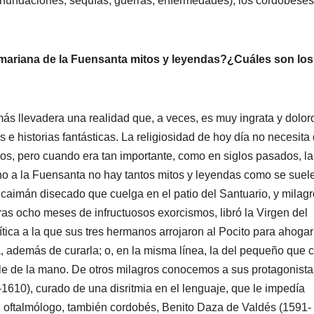
inundaciones, sequías, guerras, enfermedades), los cordobeses
 mariana de la Fuensanta mitos y leyendas?¿Cuáles son los
más llevadera una realidad que, a veces, es muy ingrata y dolor
 e historias fantásticas. La religiosidad de hoy día no necesita
os, pero cuando era tan importante, como en siglos pasados, la
no a la Fuensanta no hay tantos mitos y leyendas como se suel
l caimán disecado que cuelga en el patio del Santuario, y milag
as ocho meses de infructuosos exorcismos, libró la Virgen del
tica a la que sus tres hermanos arrojaron al Pocito para ahogarl
ua, además de curarla; o, en la misma línea, la del pequeño que 
ole de la mano. De otros milagros conocemos a sus protagonista
610), curado de una disritmia en el lenguaje, que le impedía
e oftalmólogo, también cordobés, Benito Daza de Valdés (1591-