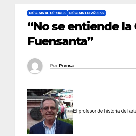
DIÓCESIS DE CÓRDOBA
DIÓCESIS ESPAÑOLAS
“No se entiende la 
Fuensanta”
Por
Prensa
El profesor de historia del a