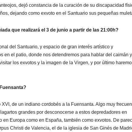
anteojos, dejó constancia de la curación de su discapacidad físi
s años, dejando como exvoto en el Santuario sus pequeñas mulet
iada que realizará el 3 de junio a partir de las 21:00h?
l del Santuario, y espacio de gran interés artístico y
s en el patio, donde nos detendremos para hablar del caimán y
sitar los exvotos y la imagen de la Virgen, y por último harem
a Fuensanta?
o XVI, de un indiano cordobés a la Fuensanta. Algo muy frecuen
 lagartos grandes por desconocerse a estos depredadores en
to en Europa como en España, también como exvotos. De pare
us Christi de Valencia, el de la iglesia de San Ginés de Madri