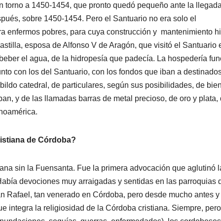
en torno a 1450-1454, que pronto quedó pequeño ante la llegad
spués, sobre 1450-1454. Pero el Santuario no era solo el
ara enfermos pobres, para cuya construcción y mantenimiento h
stilla, esposa de Alfonso V de Aragón, que visitó el Santuario 
beber el agua, de la hidropesía que padecía. La hospedería fu
to con los del Santuario, con los fondos que iban a destinados
ildo catedral, de particulares, según sus posibilidades, de bie
an, y de las llamadas barras de metal precioso, de oro y plata,
anoamérica.
cristiana de Córdoba?
iana sin la Fuensanta. Fue la primera advocación que aglutinó l
Había devociones muy arraigadas y sentidas en las parroquias 
 San Rafael, tan venerado en Córdoba, pero desde mucho antes y
ue integra la religiosidad de la Córdoba cristiana. Siempre, pero