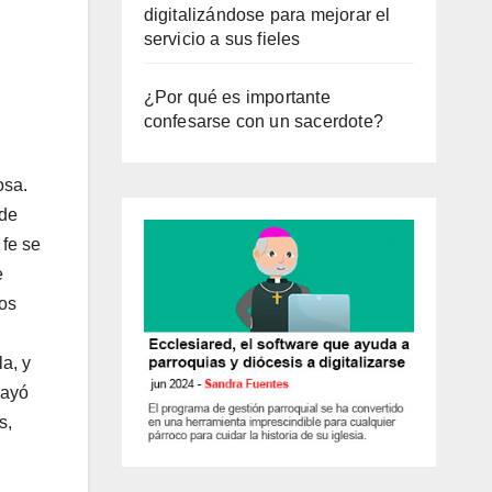
digitalizándose para mejorar el
servicio a sus fieles
¿Por qué es importante
confesarse con un sacerdote?
osa.
 de
 fe se
e
ros
a, y
cayó
s,