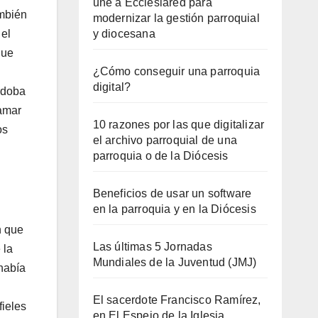
une a Ecclesiared para
ambién
modernizar la gestión parroquial
 el
y diocesana
que
¿Cómo conseguir una parroquia
digital?
órdoba
lamar
10 razones por las que digitalizar
os
el archivo parroquial de una
parroquia o de la Diócesis
Beneficios de usar un software
en la parroquia y en la Diócesis
n que
Las últimas 5 Jornadas
 la
Mundiales de la Juventud (JMJ)
había
El sacerdote Francisco Ramírez,
fieles
en El Espejo de la Iglesia