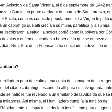
an Acisclo y de Santa Victoria, el 8 de septiembre de 1442 (t
onzalo García, un pobre cardador del barrio de San Lorenzo, en
 el Pocito, como es conocido popularmente. La Virgen le pidió 
un cabrahigo que allí crecía a su mujer, paralítica, y a su hija,
e, recobraron la salud, la noticia corrió como la pólvora por C
más devotos y enfermos acudían a beber de la que se empezó a l
 días, Ntra. Sra. de la Fuensanta ha concitado la devoción de l
Santuario?
 Humilladero para dar culto a una copia de la imagen de la Virge
o del citado cabrahigo, escondida allí para su salvaguarda ante
e se halló le fue revelado a un ermitaño de la Albaida que se 
a milagrosa. Así mismo, el Humilladero cumplía la función de
 Rápidamente, el espacio se declaró insuficiente para acoger a 