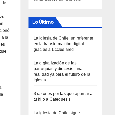
a de
izo
Lo Último
en
ncionó
 a la
La Iglesia de Chile, un referente
en la transformación digital
nes
gracias a Ecclesiared
 que
La digitalización de las
parroquias y diócesis, una
realidad ya para el futuro de la
Iglesia
a
8 razones por las que apuntar a
de
tu hijo a Catequesis
La Iglesia de Chile sigue