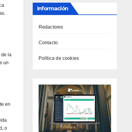
ca
Información
as.
Redactores
Contacto
 de la
Política de cookies
os un
te en
cida
d, o