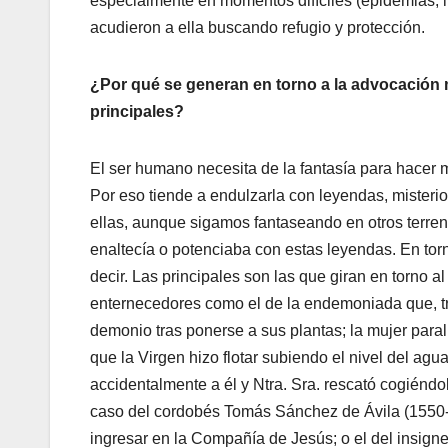
especialmente en momentos difíciles (epidemias, 
acudieron a ella buscando refugio y protección.
¿Por qué se generan en torno a la advocación
principales?
El ser humano necesita de la fantasía para hacer 
Por eso tiende a endulzarla con leyendas, misterios
ellas, aunque sigamos fantaseando en otros terren
enaltecía o potenciaba con estas leyendas. En tor
decir. Las principales son las que giran en torno a
enternecedores como el de la endemoniada que, tr
demonio tras ponerse a sus plantas; la mujer paralí
que la Virgen hizo flotar subiendo el nivel del ag
accidentalmente a él y Ntra. Sra. rescató cogiénd
caso del cordobés Tomás Sánchez de Ávila (1550-1
ingresar en la Compañía de Jesús; o el del insign