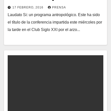
17 FEBRERO, 2016
PRENSA
Laudato Si: un programa antropológico. Este ha sido
N
el título de la conferencia impartida este miércoles por
O
la tarde en el Club Siglo XXI por el arzo...
H
A
Y
C
O
M
E
N
T
A
R