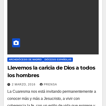
ARCHIDIÓCESIS DE MADRID
DIÓCESIS ESPAÑOLAS
Llevemos la caricia de Dios a todos
los hombres
2 MARZO, 2016
PRENSA
La Cuaresma nos está invitando permanentemente a
N
conocer más y más a Jesucristo, a vivir con
O
coherencia la fe, con un estilo de vida que exprese y
H