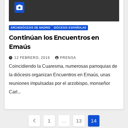
I
O
S
ARCHIDIÓCESIS DE MADRID
DIÓCESIS ESPAÑOLAS
Continúan los Encuentros en
Emaús
12 FEBRERO, 2016
PRENSA
Coincidiendo la Cuaresma, numerosas parroquias de
N
la diócesis organizan Encuentros en Emaús, unas
O
reuniones impulsadas por el arzobispo, monseñor
H
Carl...
A
Y
C
Paginación
O
1
…
13
14
M