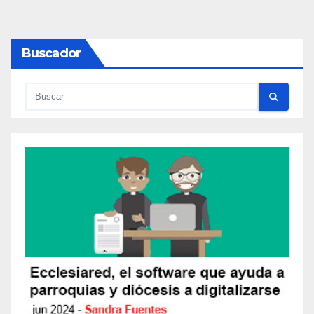
de
E
entradas
N
Buscador
T
A
R
I
O
S