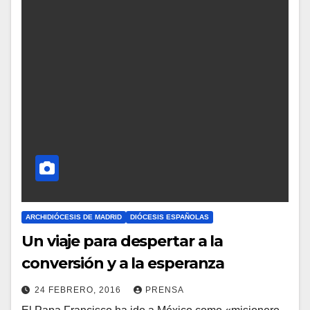
M
E
N
T
A
R
I
O
S
ARCHIDIÓCESIS DE MADRID
DIÓCESIS ESPAÑOLAS
Un viaje para despertar a la
conversión y a la esperanza
24 FEBRERO, 2016
PRENSA