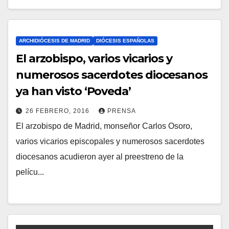
Y
C
O
ARCHIDIÓCESIS DE MADRID
DIÓCESIS ESPAÑOLAS
M
El arzobispo, varios vicarios y
E
numerosos sacerdotes diocesanos
N
ya han visto ‘Poveda’
T
26 FEBRERO, 2016
PRENSA
A
El arzobispo de Madrid, monseñor Carlos Osoro,
N
R
varios vicarios episcopales y numerosos sacerdotes
O
I
diocesanos acudieron ayer al preestreno de la
H
O
pelícu...
A
S
Y
C
O