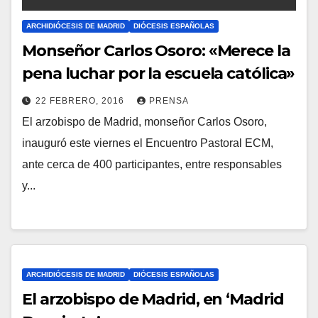
S
ARCHIDIÓCESIS DE MADRID
DIÓCESIS ESPAÑOLAS
Monseñor Carlos Osoro: «Merece la
pena luchar por la escuela católica»
22 FEBRERO, 2016
PRENSA
El arzobispo de Madrid, monseñor Carlos Osoro,
N
inauguró este viernes el Encuentro Pastoral ECM,
O
ante cerca de 400 participantes, entre responsables
H
y...
A
Y
C
O
M
ARCHIDIÓCESIS DE MADRID
DIÓCESIS ESPAÑOLAS
E
El arzobispo de Madrid, en ‘Madrid
N