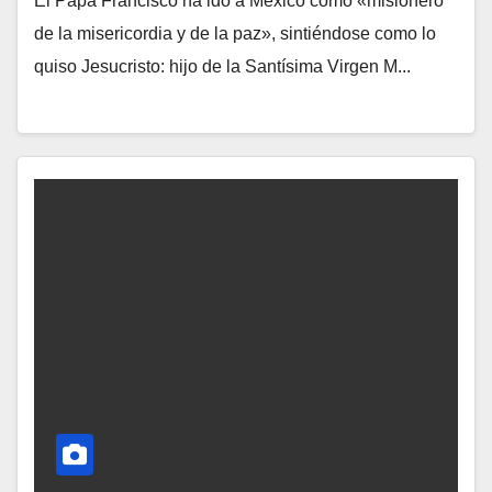
El Papa Francisco ha ido a México como «misionero
N
de la misericordia y de la paz», sintiéndose como lo
O
quiso Jesucristo: hijo de la Santísima Virgen M...
H
A
Y
C
O
M
E
N
T
A
R
I
O