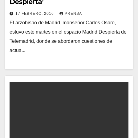
Despierta’
T
17 FEBRERO, 2016
PRENSA
A
El arzobispo de Madrid, monseñor Carlos Osoro,
N
R
estuvo este martes en el espacio Madrid Despierta de
O
I
Telemadrid, donde se abordaron cuestiones de
H
O
actua...
A
S
Y
C
O
M
E
N
T
A
R