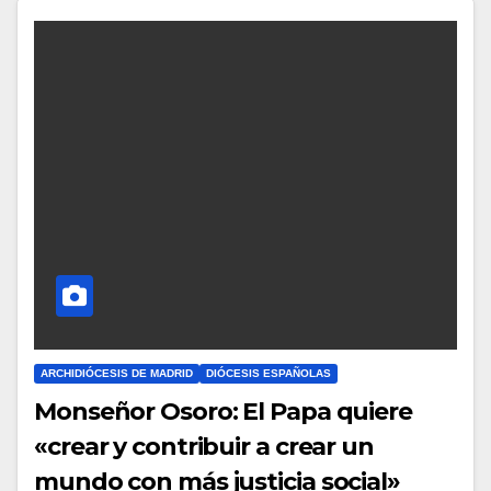
O
M
E
N
T
A
R
I
O
S
ARCHIDIÓCESIS DE MADRID
DIÓCESIS ESPAÑOLAS
Monseñor Osoro: El Papa quiere
«crear y contribuir a crear un
mundo con más justicia social»