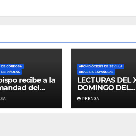
S DE CÓRDOBA
ARCHIDIÓCESIS DE SEVILLA
S ESPAÑOLAS
DIÓCESIS ESPAÑOLAS
bispo recibe a la
LECTURAS DEL 
mandad del
DOMINGO DEL
ario
TIEMPO
NSA
PRENSA
ORDINARIO (A)