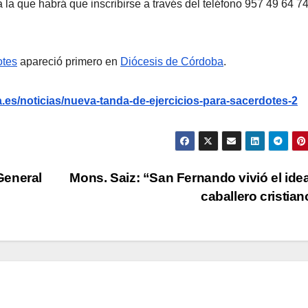
a la que habrá que inscribirse a través del teléfono 957 49 64 74
otes
apareció primero en
Diócesis de Córdoba
.
.es/noticias/nueva-tanda-de-ejercicios-para-sacerdotes-2
General
Mons. Saiz: “San Fernando vivió el idea
caballero cristia