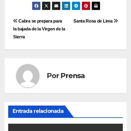
Navegación
Cabra se prepara para
Santa Rosa de Lima
la bajada de la Virgen de la
de
Sierra
entradas
Por
Prensa
Entrada relacionada