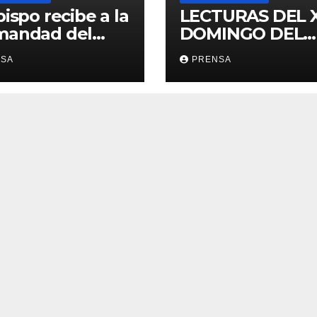
bispo recibe a la
LECTURAS DEL 
mandad del
DOMINGO DEL
ario
TIEMPO
NSA
PRENSA
ORDINARIO (A)