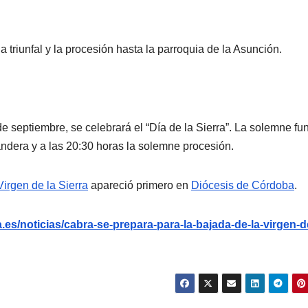
a triunfal y la procesión hasta la parroquia de la Asunción.
de septiembre, se celebrará el “Día de la Sierra”. La solemne fu
bandera y a las 20:30 horas la solemne procesión.
irgen de la Sierra
apareció primero en
Diócesis de Córdoba
.
es/noticias/cabra-se-prepara-para-la-bajada-de-la-virgen-de