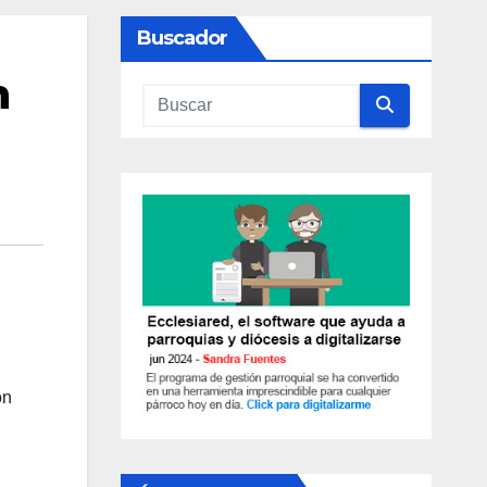
Buscador
n
on