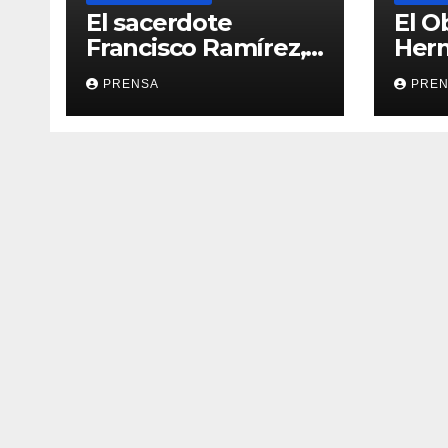
El sacerdote
El O
Francisco Ramírez,
Her
en El Espejo de la
Calv
PRENSA
PRE
Iglesia